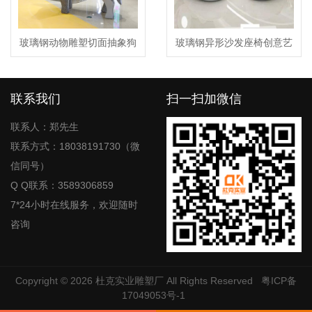
玻璃钢动物雕塑切面抽象狗
玻璃钢异形沙发座椅创意艺
摆件
术休闲坐凳
联系我们
扫一扫加微信
联系人：郑先生
联系方式：18038191730（微
信同号）
Q Q联系：3589306859
7*24小时在线服务，欢迎随时
咨询
Copyright © 2026
杜克实业雕塑厂
All Rights Reserved
粤ICP备
17049053号-1