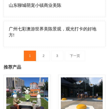
山东聊城萌宠小镇商业美陈
广州七彩澳游世界美陈景观，观光打卡的好地
方!
文
1
2
3
下一页
章
分
页
推荐产品