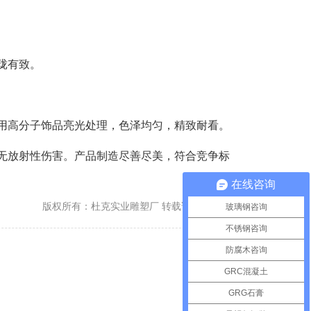
珑有致。
用高分子饰品亮光处理，色泽均匀，精致耐看。
无放射性伤害。产品制造尽善尽美，符合竞争标
在线咨询
版权所有：杜克实业雕塑厂 转载请注明出处
玻璃钢咨询
不锈钢咨询
防腐木咨询
GRC混凝土
GRG石膏