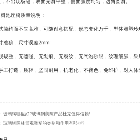
型，不出现裂缝，表面光滑平整，侧面弧度均匀，边角圆滑。
钢树池座椅质量说明：
款式简约而不失高雅，可随创意搭配，形态变化万千，型体雕塑玲
寸准确，尺寸误差2mm;
外观规整，无磕碰、无划痕、无裂纹，无气泡砂眼，纹理细腻，采
纯手工打造，质轻，坚固耐用，抗老化，不褪色，免维护，对人体
：玻璃钢哪里好?玻璃钢美陈产品杜克值得信赖!
：玻璃钢园林景观雕塑的类别和作用有那些?