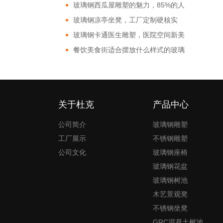
玻璃钢西瓜屋雕塑的魅力，85%的人
都非常的好奇!
玻璃钢凉亭坐凳，工厂定制硬核实
力!
玻璃钢卡通医生雕塑，医院空间新美
学!
餐饮美食街适合摆放什么样式的玻璃
钢雕塑?
关于杜克
产品中心
公司简介
玻璃钢雕塑
工厂展示
不锈钢雕塑
公司文化
玻璃钢座椅
玻璃钢花盆
玻璃钢树池
木艺景观凳
不锈钢坐凳
GRC混凝土树池