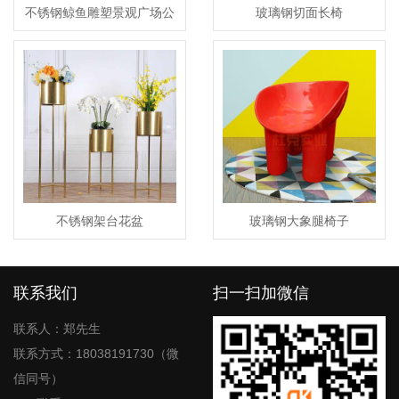
不锈钢鲸鱼雕塑景观广场公
玻璃钢切面长椅
园动物造型海豚摆件
不锈钢架台花盆
玻璃钢大象腿椅子
联系我们
扫一扫加微信
联系人：郑先生
联系方式：18038191730（微
信同号）