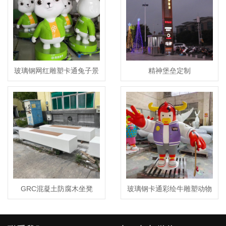
玻璃钢网红雕塑卡通兔子景
精神堡垒定制
观摆件
GRC混凝土防腐木坐凳
玻璃钢卡通彩绘牛雕塑动物
UHPC长条户外景观座椅
摆件