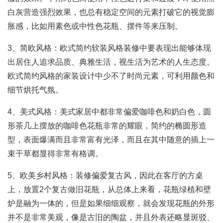
白灰营造强烈效果，也总有稳定空间的元素打破它的视觉膨
胀感，比如用素色或中性色花瓶、摆件等来压制。
3、简欧风格：欧式简约软装风格装修中要表现出能够体现
出居住人追求品质、典雅生活，视生活为艺术的人生态度。
欧式简约风格的家装设计中少不了时尚元素，可利用颜色和
细节烘托气氛。
4、美式风格：美式家居中都非常偏爱咖啡色和奶白色，圆
形茶几上摆放的咖啡色花瓶非常的耀眼，简约的椭圆形造
型，表面爆满而且非常富有光泽，而且在其中随意的插上一
束干草都显得非常有格调。
5、欧美乡村风格：装修偏爱复古风，因此在客厅的方桌
上，放置2个复古做旧花瓶，从总体上来看，花瓶绿植和壁
炉是融为一体的，但是如果细细观察，就会发现花瓶的外形
并不是非常美观，像是古旧的陶盆，并且外表还略显斑驳、