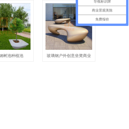
导视标识牌
商业景观美陈
免费报价
钢树池种植池
玻璃钢户外创意坐凳商业
街景区公园异形座椅