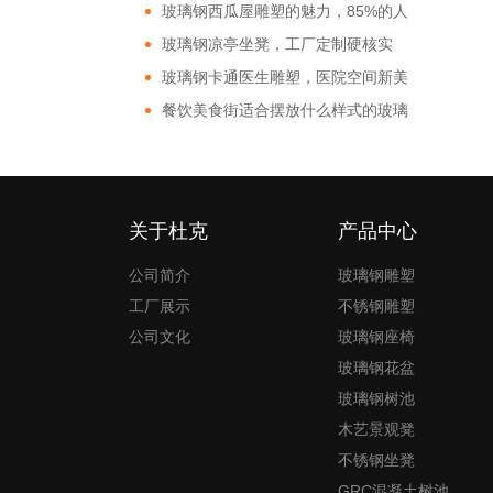
玻璃钢西瓜屋雕塑的魅力，85%的人
都非常的好奇!
玻璃钢凉亭坐凳，工厂定制硬核实
力!
玻璃钢卡通医生雕塑，医院空间新美
学!
餐饮美食街适合摆放什么样式的玻璃
钢雕塑?
关于杜克
产品中心
公司简介
玻璃钢雕塑
工厂展示
不锈钢雕塑
公司文化
玻璃钢座椅
玻璃钢花盆
玻璃钢树池
木艺景观凳
不锈钢坐凳
GRC混凝土树池