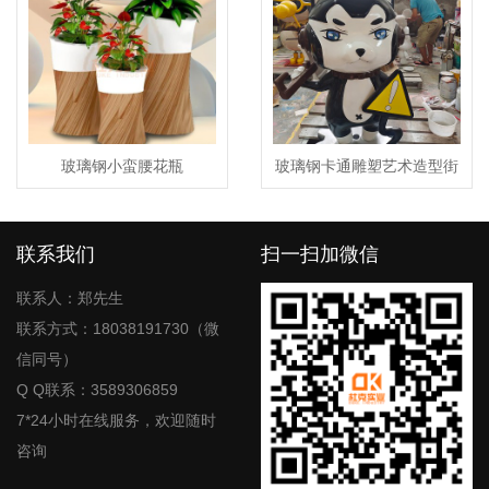
玻璃钢小蛮腰花瓶
玻璃钢卡通雕塑艺术造型街
区景观小品摆件
联系我们
扫一扫加微信
联系人：郑先生
联系方式：18038191730（微
信同号）
Q Q联系：3589306859
7*24小时在线服务，欢迎随时
咨询