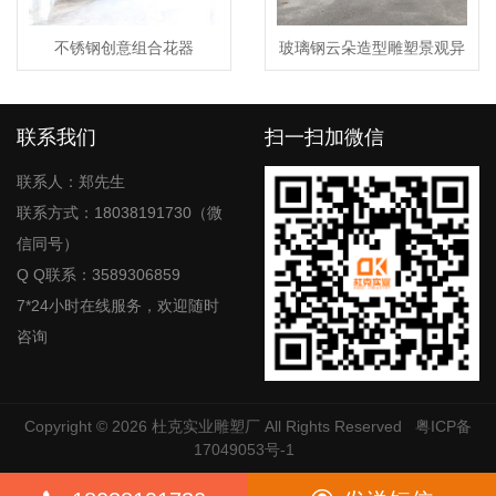
不锈钢创意组合花器
玻璃钢云朵造型雕塑景观异
形造型摆件
联系我们
扫一扫加微信
联系人：郑先生
联系方式：18038191730（微
信同号）
Q Q联系：3589306859
7*24小时在线服务，欢迎随时
咨询
Copyright © 2026
杜克实业雕塑厂
All Rights Reserved
粤ICP备
17049053号-1