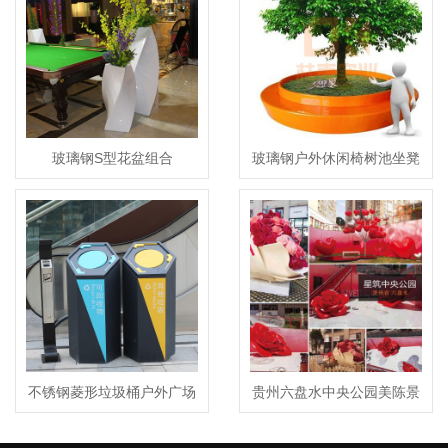
玻璃钢S型花盆组合
玻璃钢户外休闲椅树池坐凳
不锈钢菱形垃圾桶户外广场
贵州六盘水中央公园美陈景
垃圾箱
观制作