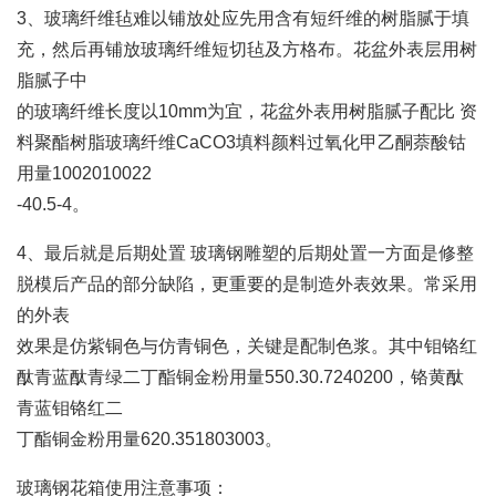
3、玻璃纤维毡难以铺放处应先用含有短纤维的树脂腻于填
充，然后再铺放玻璃纤维短切毡及方格布。花盆外表层用树
脂腻子中
的玻璃纤维长度以10mm为宜，花盆外表用树脂腻子配比 资
料聚酯树脂玻璃纤维CaCO3填料颜料过氧化甲乙酮萘酸钴
用量1002010022
-40.5-4。
4、最后就是后期处置 玻璃钢雕塑的后期处置一方面是修整
脱模后产品的部分缺陷，更重要的是制造外表效果。常采用
的外表
效果是仿紫铜色与仿青铜色，关键是配制色浆。其中钼铬红
酞青蓝酞青绿二丁酯铜金粉用量550.30.7240200，铬黄酞
青蓝钼铬红二
丁酯铜金粉用量620.351803003。
玻璃钢花箱使用注意事项：