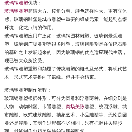
玻璃钢雕塑
优势：
玻璃钢雕塑
简洁大方、棱角分明、颜色选择性大、更有立体
感。玻璃钢雕塑是城市雕塑中重要的组成元素，能起到点缀
环境、化龙点睛的作用。
玻璃钢雕塑应用广泛如：玻璃钢园林雕塑、玻璃钢景观雕
塑、玻璃钢广场雕塑等很多雕塑，玻璃钢雕塑是在传统石雕
的基础之上发展起来的，因为玻璃钢的优点适应现代生活，
现已被大众所接受。
玻璃钢雕塑重塑和颠覆了传统雕塑的概念及形式，将现代艺
术、形式艺术美推向了巅峰。但并不会结束。
玻璃钢雕塑制作流程：
玻璃钢雕塑根据外形，可分为圆雕和浮雕两种。在细分则是
人物、动物雕塑、卡通雕塑、
商场美陈
雕塑、校园浮雕、城
市雕塑、欧式建筑雕塑、抽象艺术、小品雕塑等。无论是圆
雕还是浮雕，其制作过程都不尽相同，只有把握住关键步
骤，就能制作出精美独特的玻璃钢雕塑。