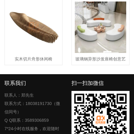
实木切片舟形休闲椅
玻璃钢异形沙发座椅创意艺
术休闲坐凳
联系我们
扫一扫加微信
联系人：郑先生
联系方式：18038191730（微
信同号）
Q Q联系：3589306859
7*24小时在线服务，欢迎随时