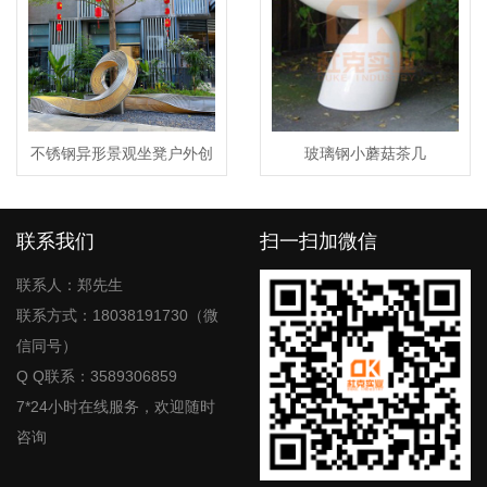
不锈钢异形景观坐凳户外创
玻璃钢小蘑菇茶几
意艺术休闲座椅
联系我们
扫一扫加微信
联系人：郑先生
联系方式：18038191730（微
信同号）
Q Q联系：3589306859
7*24小时在线服务，欢迎随时
咨询