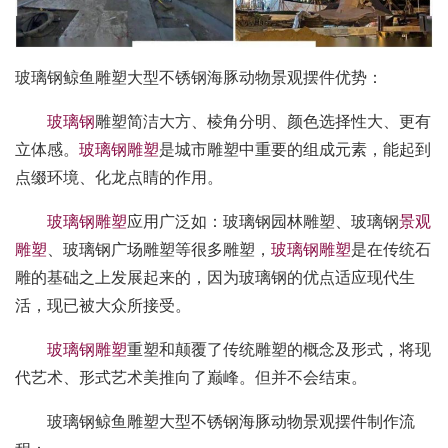
玻璃钢鲸鱼雕塑大型不锈钢海豚动物景观摆件优势：
玻璃钢
雕塑简洁大方、棱角分明、颜色选择性大、更有
立体感。
玻璃钢雕塑
是城市雕塑中重要的组成元素，能起到
点缀环境、化龙点睛的作用。
玻璃钢雕塑
应用广泛如：玻璃钢园林雕塑、玻璃钢
景观
雕塑
、玻璃钢广场雕塑等很多雕塑，
玻璃钢雕塑
是在传统石
雕的基础之上发展起来的，因为玻璃钢的优点适应现代生
活，现已被大众所接受。
玻璃钢雕塑
重塑和颠覆了传统雕塑的概念及形式，将现
代艺术、形式艺术美推向了巅峰。但并不会结束。
玻璃钢鲸鱼雕塑大型不锈钢海豚动物景观摆件制作流