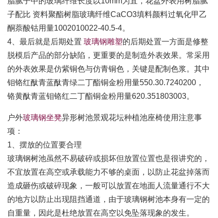
脂腻子中的玻璃纤维长度以10mm为宜，花盆外表用树脂腻
子配比 资料聚酯树脂玻璃纤维CaCO3填料颜料过氧化甲乙
酮萘酸钴用量1002010022-40.5-4。
4、最后就是后期处置
玻璃钢雕塑
的后期处置一方面是修整
脱模后产品的部分缺陷，更重要的是制造外表效果。常采用
的外表效果是仿紫铜色与仿青铜色，关键是配制色浆。其中
钼铬红酞青蓝酞青绿二丁酯铜金粉用量550.30.7240200，
铬黄酞青蓝钼铬红二丁酯铜金粉用量620.351803003。
户外
玻璃钢坐凳
异形树池景观花坛种植池座椅使用注意事
项：
1、摆放的位置要合理
玻璃钢树池虽然不易破碎或损坏但放置位置也是很讲究的，
不宜放置在高空或承载能力不够的桌面，以防止花盆掉落而
造成砸伤或破碎现象，一般可以放置在地面人流量通行不大
的地方以防止出现阻挡通道，由于玻璃钢树池本身有一定的
自重量，因此是杜绝放置在高空以免坠落现象的发生。