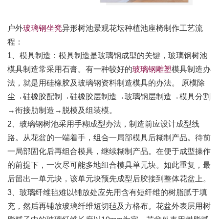
户外
玻璃钢坐凳
异形树池景观花坛种植池座椅制作工艺流
程：
1、模具制造：模具制造是玻璃钢成型的关键，玻璃钢树池
模具制造常采用石膏。有一种较好的
玻璃钢雕塑
模具制造办
法，就是用硅橡胶及玻璃钢资料制造模具的办法。 原模除
尘→硅橡胶配制→硅橡胶层制造→玻璃钢层制造→模具分割
→衔接肋制造→脱模及组装模。
2、玻璃钢树池采用手糊成型办法，制造前应设计成型线
路。从花盆的一端着手，组合一局部模具后糊制产品。待前
一局部固化后再组合模具，继续糊制产品。在便于成型操作
的前提下，一次尽可能多地组合模具单元块。如此重复，最
后留出一单元块，该单元块预先成型后胶接到整体花盆上。
3、玻璃纤维毡难以铺放处应先用含有短纤维的树脂腻于填
充，然后再铺放玻璃纤维短切毡及方格布。花盆外表层用树