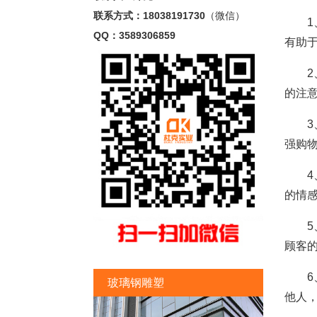
联系方式：18038191730
（微信）
1、
QQ：3589306859
有助
2、
的注
3、
强购
4、
的情
5、
顾客
6、
玻璃钢雕塑
他人