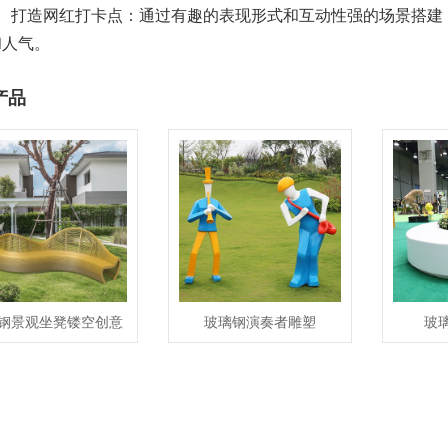
打造网红打卡点：通过有趣的表现形式和互动性强的场景搭建
和人气。
产品
钢景观坐凳镂空创意
玻璃钢演奏者雕塑
玻
异形座椅