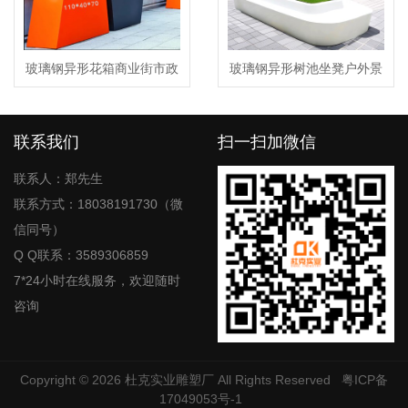
玻璃钢异形花箱商业街市政
玻璃钢异形树池坐凳户外景
景观花箱
观花坛学校种植池
联系我们
扫一扫加微信
联系人：郑先生
联系方式：18038191730（微
信同号）
Q Q联系：3589306859
7*24小时在线服务，欢迎随时
咨询
Copyright © 2026
杜克实业雕塑厂
All Rights Reserved
粤ICP备
17049053号-1