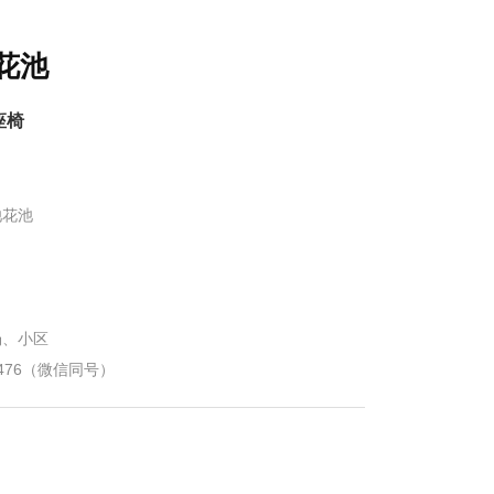
花池
座椅
池花池
场、小区
2476（微信同号）