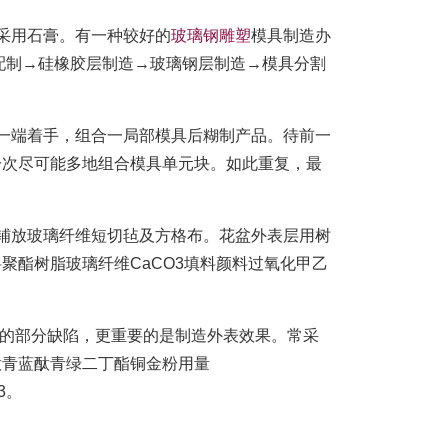
采用石膏。有一种较好的
玻璃钢雕塑
模具制造办
配制→硅橡胶层制造→玻璃钢层制造→模具分割
一端着手，组合一局部模具后糊制产品。待前一
一次尽可能多地组合模具单元块。如此重复，最
铺放玻璃纤维短切毡及方格布。花盆外表层用树
聚酯树脂玻璃纤维CaCO3填料颜料过氧化甲乙
品的部分缺陷，更重要的是制造外表效果。常采
酞青蓝酞青绿二丁酯铜金粉用量
3。