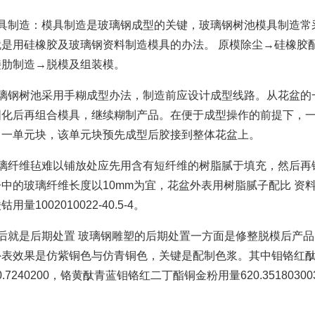
模具制造：模具制造是玻璃钢成型的关键，玻璃钢树池模具制造常
就是用硅橡胶及玻璃钢资料制造模具的办法。 原模除尘→硅橡胶
接肋制造→脱模及组装模。
玻璃钢树池采用手糊成型办法，制造前应设计成型线路。从花盆的
固化后再组合模具，继续糊制产品。在便于成型操作的前提下，
出一单元块，该单元块预先成型后胶接到整体花盆上。
玻璃纤维毡难以铺放处应先用含有短纤维的树脂腻于填充，然后再
中的玻璃纤维长度以10mm为宜，花盆外表用树脂腻子配比 资料
用量1002010022-40.5-4。
最后就是后期处置 玻璃钢雕塑的后期处置一方面是修整脱模后产
外表效果是仿紫铜色与仿青铜色，关键是配制色浆。其中钼铬红
30.7240200，铬黄酞青蓝钼铬红二丁酯铜金粉用量620.35180300