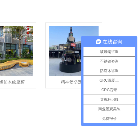
在线咨询
玻璃钢咨询
不锈钢咨询
防腐木咨询
GRC混凝土
钢仿木纹座椅
精神堡垒定制
GRG石膏
导视标识牌
商业景观美陈
免费报价