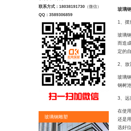
联系方式：18038191730
（微信）
玻璃
QQ：3589306859
1、摆
玻璃
而造
定的
2、放
玻璃
钢树
3、远
在使
玻璃钢雕塑
还是
选好