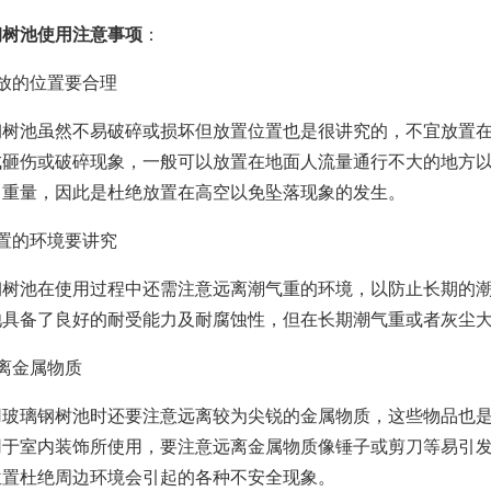
钢树池使用注意事项
：
放的位置要合理
钢树池虽然不易破碎或损坏但放置位置也是很讲究的，不宜放置
成砸伤或破碎现象，一般可以放置在地面人流量通行不大的地方
自重量，因此是杜绝放置在高空以免坠落现象的发生。
置的环境要讲究
钢树池在使用过程中还需注意远离潮气重的环境，以防止长期的
池具备了良好的耐受能力及耐腐蚀性，但在长期潮气重或者灰尘
离金属物质
用玻璃钢树池时还要注意远离较为尖锐的金属物质，这些物品也
用于室内装饰所使用，要注意远离金属物质像锤子或剪刀等易引
位置杜绝周边环境会引起的各种不安全现象。