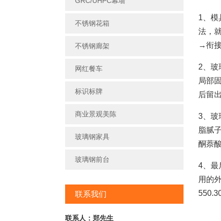
GRC/UHPC幕墙
1、
不锈钢花箱
法，
→衔
不锈钢廊架
2、
网红餐车
局部
标识标牌
后留
商业景观美陈
3、
脂腻子
玻璃钢家具
酮萘酸钴
玻璃钢前台
4、
用的
550.
联系我们
联系人：郑先生