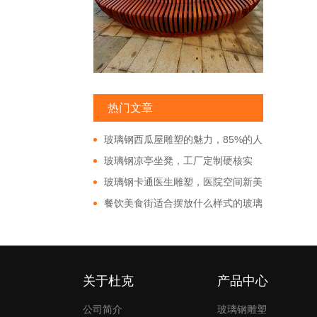
热门文章
玻璃钢西瓜屋雕塑的魅力，85%的人
都非常的好奇!
玻璃钢凉亭坐凳，工厂定制硬核实
力!
玻璃钢卡通医生雕塑，医院空间新美
学!
餐饮美食街适合摆放什么样式的玻璃
钢雕塑?
关于杜克
产品中心
公司简介
玻璃钢雕塑