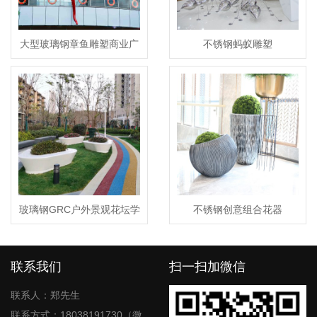
大型玻璃钢章鱼雕塑商业广
不锈钢蚂蚁雕塑
场楼顶景观造型摆件
玻璃钢GRC户外景观花坛学
不锈钢创意组合花器
校公园树池
联系我们
扫一扫加微信
联系人：郑先生
联系方式：18038191730（微