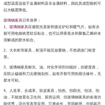
成型温度远低于金属材料及非金属材料，因此其成型能耗可
以大幅度降低。
玻璃钢家具
日常保养：
1、
玻璃钢家具
应避阳光直射和接近炉灶和暖气片。如有决
裂可用电烙铁烫软后粘合，也可以用香蕉水和聚氯乙烯碎末
溶解成的胶水粘合。
2、大衣柜等家具，柜顶不能压放重物，不然易使门框变
形。
3、玻璃钢家具耐光、油、对化学溶剂功能好，但硬度差，
应防止磕碰和刀尖硬物划伤，如有开裂可用热熔法修补，无
胶水可粘。
4、人造革、合成革、软皮家具，怕热、怕阳光、怕冻、怕
油，不能放置在卫生间、厨房运用。但玻璃钢家具的各项功
能优秀，适合室表里应用。它寿命长，坚固耐用，但损坏不