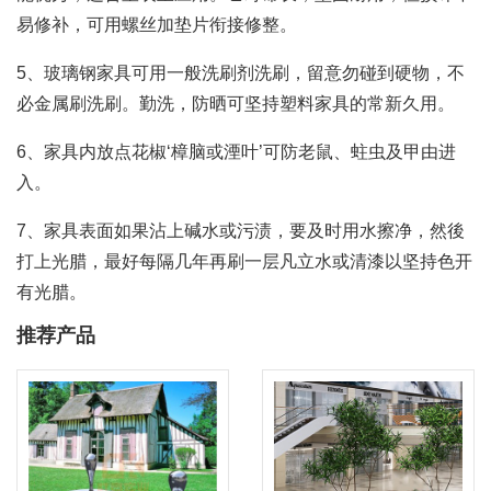
易修补，可用螺丝加垫片衔接修整。
5、玻璃钢家具可用一般洗刷剂洗刷，留意勿碰到硬物，不
必金属刷洗刷。勤洗，防晒可坚持塑料家具的常新久用。
6、家具内放点花椒‘樟脑或湮叶’可防老鼠、蛀虫及甲由进
入。
7、家具表面如果沾上碱水或污渍，要及时用水擦净，然後
打上光腊，最好每隔几年再刷一层凡立水或清漆以坚持色开
有光腊。
推荐产品