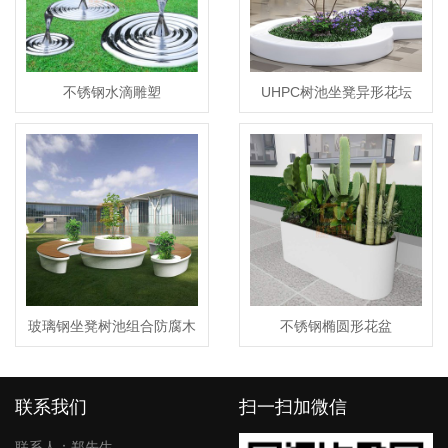
不锈钢水滴雕塑
UHPC树池坐凳异形花坛
GRC混凝土花池
玻璃钢坐凳树池组合防腐木
不锈钢椭圆形花盆
圆形围树坐凳
联系我们
扫一扫加微信
联系人：郑先生