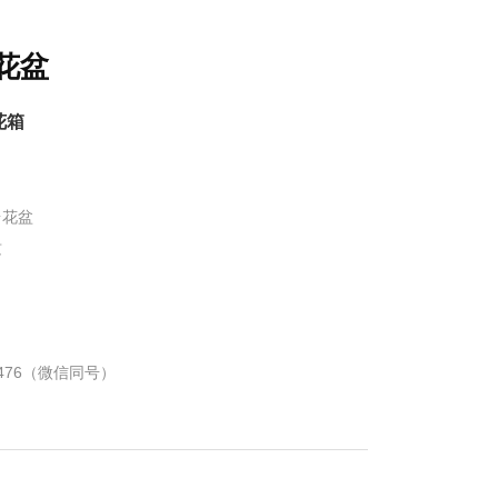
花盆
花箱
台花盆
质
2476（微信同号）