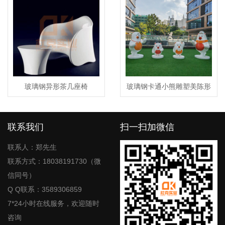
玻璃钢异形茶几座椅
玻璃钢卡通小熊雕塑美陈形
象公仔玩偶
联系我们
扫一扫加微信
联系人：郑先生
联系方式：18038191730（微
信同号）
Q Q联系：3589306859
7*24小时在线服务，欢迎随时
咨询