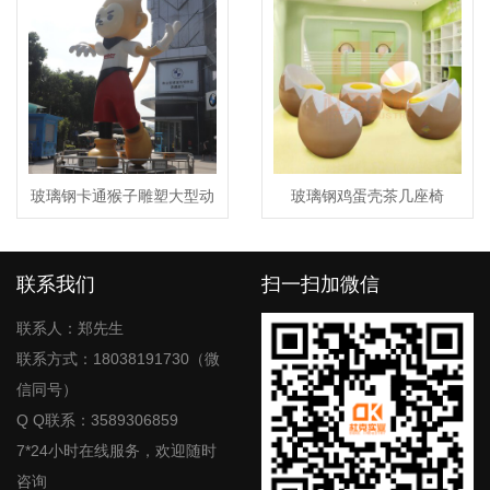
玻璃钢卡通猴子雕塑大型动
玻璃钢鸡蛋壳茶几座椅
物广场装饰IP摆件
联系我们
扫一扫加微信
联系人：郑先生
联系方式：18038191730（微
信同号）
Q Q联系：3589306859
7*24小时在线服务，欢迎随时
咨询