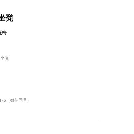
坐凳
座椅
母坐凳
2476（微信同号）