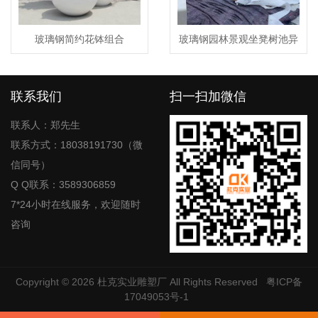
玻璃钢简约花钵组合
玻璃钢园林景观坐凳树池异
形花坛
联系我们
扫一扫加微信
联系人：郑先生
联系方式：18038191730（微
信同号）
Q Q联系：3589306859
7*24小时在线服务，欢迎随时
咨询
Copyright © 2026
杜克实业雕塑厂
All Rights Reserved
粤ICP备
17049053号-1