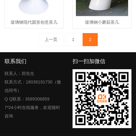
玻璃钢现代圆形创意茶几
玻璃钢小蘑菇茶几
文
上一页
1
2
章
分
页
联系我们
扫一扫加微信
联系人：郑先生
联系方式：18038191730（微
信同号）
Q Q联系：3589306859
7*24小时在线服务，欢迎随时
咨询