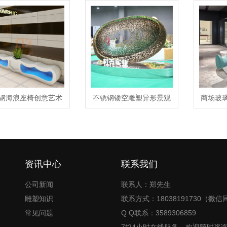
钢海浪座椅创意艺术
不锈钢镂空雕塑异形景观
商场玻
花盆坐凳组合
造型小品摆件
美
资讯中心
联系我们
公司新闻
联系人：郑先生
雕塑知识
联系方式：18038191730（微信
常见问题
Q Q联系：3589306859
7*24小时在线服务，欢迎随时咨