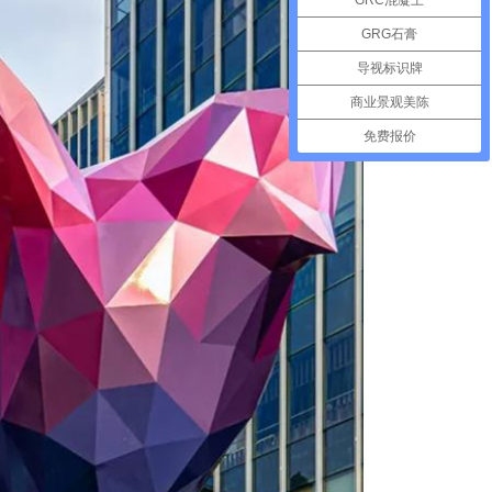
GRC混凝土
GRG石膏
导视标识牌
商业景观美陈
免费报价