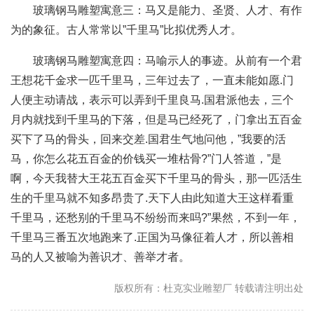
玻璃钢马雕塑寓意三：马又是能力、圣贤、人才、有作
为的象征。古人常常以”千里马”比拟优秀人才。
玻璃钢马雕塑寓意四：马喻示人的事迹。从前有一个君
王想花千金求一匹千里马，三年过去了，一直未能如愿.门
人便主动请战，表示可以弄到千里良马.国君派他去，三个
月内就找到千里马的下落，但是马已经死了，门拿出五百金
买下了马的骨头，回来交差.国君生气地问他，”我要的活
马，你怎么花五百金的价钱买一堆枯骨?”门人答道，”是
啊，今天我替大王花五百金买下千里马的骨头，那一匹活生
生的千里马就不知多昂贵了.天下人由此知道大王这样看重
千里马，还愁别的千里马不纷纷而来吗?”果然，不到一年，
千里马三番五次地跑来了.正国为马像征着人才，所以善相
马的人又被喻为善识才、善举才者。
版权所有：杜克实业雕塑厂 转载请注明出处