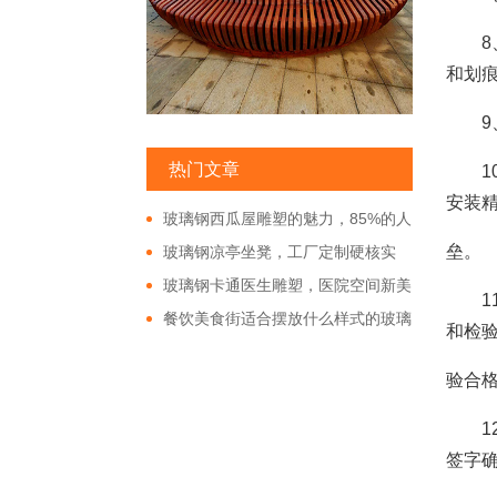
8、
和划
9、
热门文章
10
安装
玻璃钢西瓜屋雕塑的魅力，85%的人
都非常的好奇!
垒。
玻璃钢凉亭坐凳，工厂定制硬核实
力!
玻璃钢卡通医生雕塑，医院空间新美
11
学!
餐饮美食街适合摆放什么样式的玻璃
和检
钢雕塑?
验合
12
签字