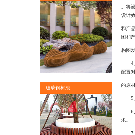
。将
设计
和产
图和
构图
4、
配置
的原
玻璃钢树池
5、
6、
求。
7、