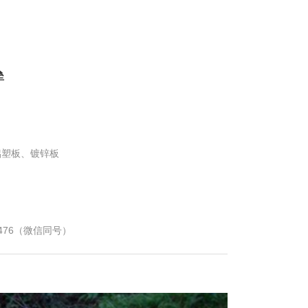
垒
铝塑板、镀锌板
2476（微信同号）