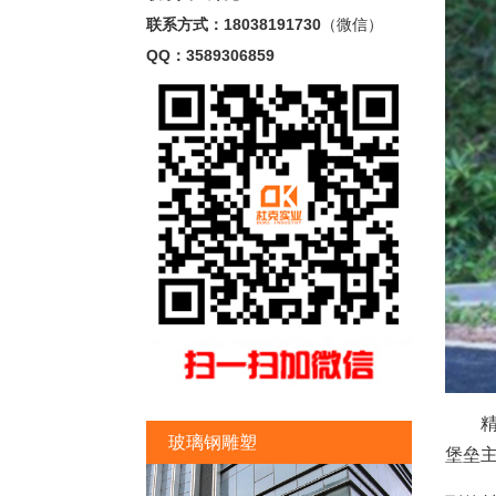
联系方式：18038191730
（微信）
QQ：3589306859
精神
玻璃钢雕塑
堡垒