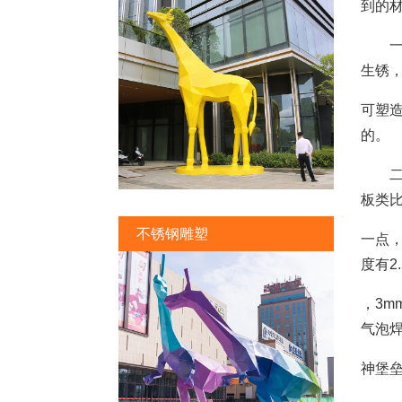
到的
一、
生锈
可塑造
的。
二、
板类
不锈钢雕塑
一点
度有2.
，3
气泡
神堡