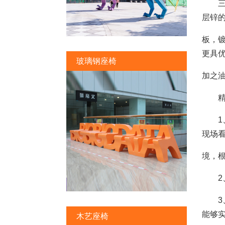
三、
层锌
板，
更具
玻璃钢座椅
加之
精神
1、
现场
境，
2、
3、
能够
木艺座椅